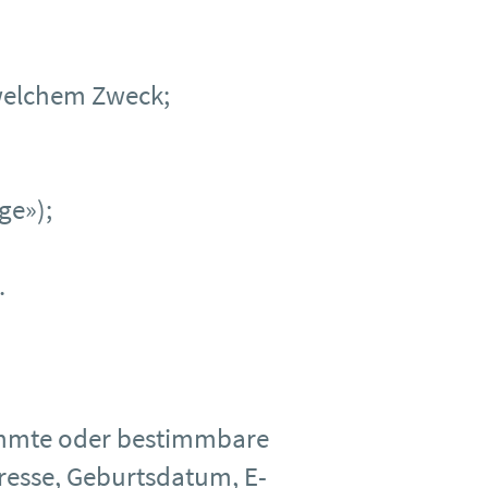
welchem Zweck;
ge»);
.
timmte oder bestimmbare
resse, Geburtsdatum, E-